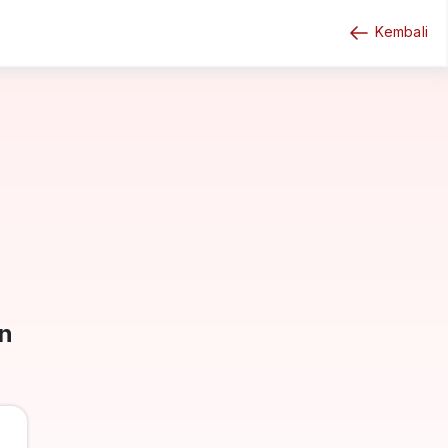
Kembali
an